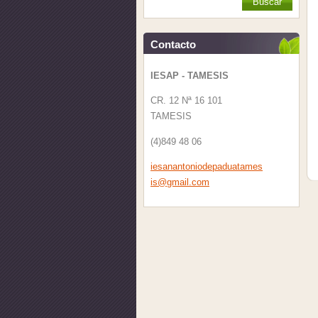
Contacto
IESAP - TAMESIS
CR. 12 Nª 16 101
TAMESIS
(4)849 48 06
iesanant
oniodepa
duatames
is@gmail
.com