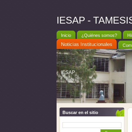
IESAP - TAMESI
Inicio
¿Quiénes somos?
Hi
Noticias Institucionales
Come
IESAP
Buscar en el sitio