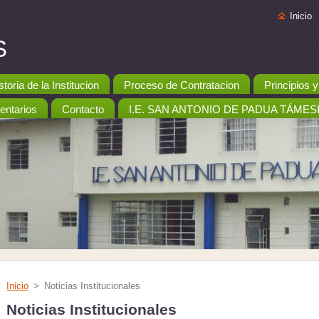
Inicio
S
storia de la Institucion
Proceso de Contratacion
Principios 
ntarios
Contacto
I.E. SAN ANTONIO DE PADUA TÁMES
Inicio
>
Noticias Institucionales
Noticias Institucionales