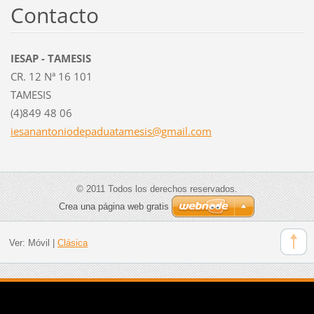
Contacto
IESAP - TAMESIS
CR. 12 Nª 16 101
TAMESIS
(4)849 48 06
iesanant
oniodepa
duatames
is@gmail
.com
© 2011 Todos los derechos reservados.
Crea una página web gratis
Ver:
Móvil
|
Clásica