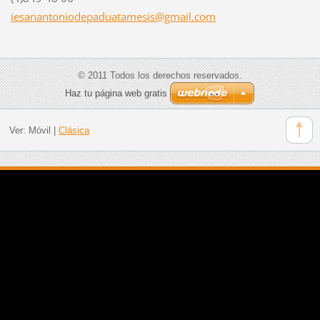
iesanant
oniodepa
duatames
is@gmail
.com
© 2011 Todos los derechos reservados.
Haz tu página web gratis
Ver:
Móvil
|
Clásica