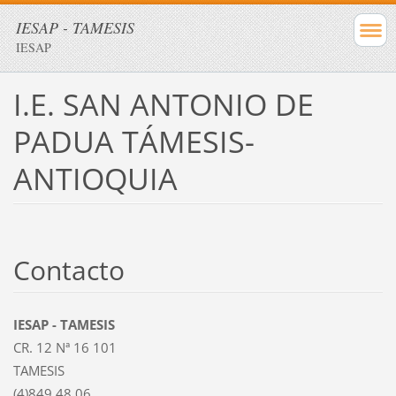
IESAP - TAMESIS
IESAP
I.E. SAN ANTONIO DE
PADUA TÁMESIS-
ANTIOQUIA
Contacto
IESAP - TAMESIS
CR. 12 Nª 16 101
TAMESIS
(4)849 48 06