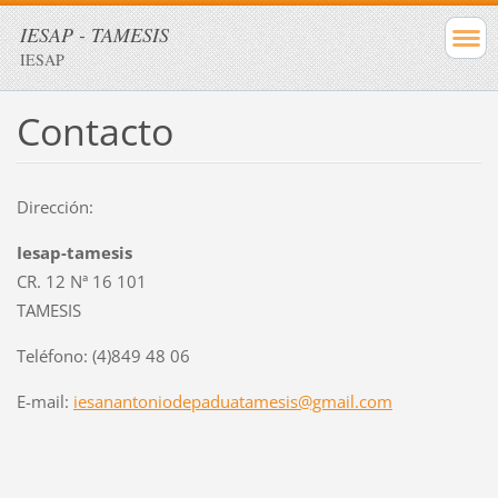
IESAP - TAMESIS
IESAP
Contacto
Dirección:
Iesap-tamesis
CR. 12 Nª 16 101
TAMESIS
Teléfono: (4)849 48 06
E-mail:
iesanantoniodepaduatamesis@gmail.com