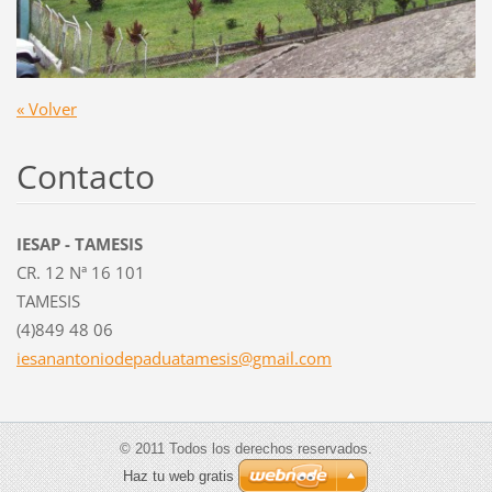
« Volver
Contacto
IESAP - TAMESIS
CR. 12 Nª 16 101
TAMESIS
(4)849 48 06
iesanant
oniodepa
duatames
is@gmail
.com
© 2011 Todos los derechos reservados.
Haz tu web gratis